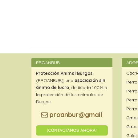
PROANBUR
ADOP
Cacho
Protección Animal Burgos
(PROANBUR), una
asociación sin
Perro
ánimo de lucro
, dedicada 100% a
Perro
la protección de los animales de
Perro
Burgos.
Perro
proanbur@gmail
Gatos
Gatos
¡CONTACTANOS AHORA!
Guías