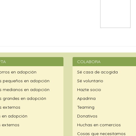
TA
COLABORA
rros en adopción
Sé casa de acogida
s pequeños en adopción
Sé voluntario
s medianos en adopción
Hazte socio
s grandes en adopción
Apadrina
s externos
Teaming
 en adopción
Donativos
 externos
Huchas en comercios
Cosas que necesitamos